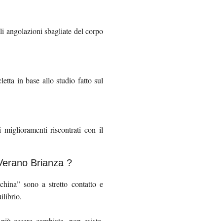
li angolazioni sbagliate del corpo
etta in base allo studio fatto sul
i miglioramenti riscontrati con il
Verano Brianza ?
hina” sono a stretto contatto e
librio.
 più essere cambiata, non esiste.