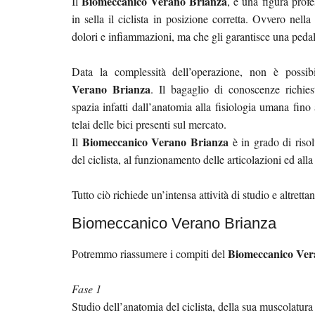
Biomeccanico Verano Brianza
Il
, è una figura prof
in sella il ciclista in posizione corretta. Ovvero nella
dolori e infiammazioni, ma che gli garantisce una pedal
Data la complessità dell’operazione, non è possib
Verano Brianza
. Il bagaglio di conoscenze richies
spazia infatti dall’anatomia alla fisiologia umana fin
telai delle bici presenti sul mercato.
Biomeccanico Verano Brianza
Il
è in grado di risol
del ciclista, al funzionamento delle articolazioni ed all
Tutto ciò richiede un’intensa attività di studio e altretta
Biomeccanico Verano Brianza
Biomeccanico Ver
Potremmo riassumere i compiti del
Fase 1
Studio dell’anatomia del ciclista, della sua muscolatura e