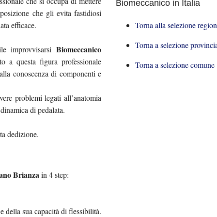
essionale che si occupa di mettere
Biomeccanico in Italia
 posizione che gli evita fastidiosi
Torna alla selezione regio
ata efficace.
Torna a selezione provinci
Biomeccanico
ile improvvisarsi
to a questa figura professionale
Torna a selezione comune
o alla conoscenza di componenti e
vere problemi legati all’anatomia
a dinamica di pedalata.
nta dedizione.
ano Brianza
in 4 step:
 della sua capacità di flessibilità.