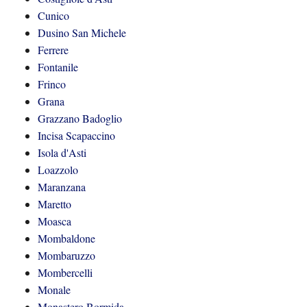
Cunico
Dusino San Michele
Ferrere
Fontanile
Frinco
Grana
Grazzano Badoglio
Incisa Scapaccino
Isola d'Asti
Loazzolo
Maranzana
Maretto
Moasca
Mombaldone
Mombaruzzo
Mombercelli
Monale
Monastero Bormida